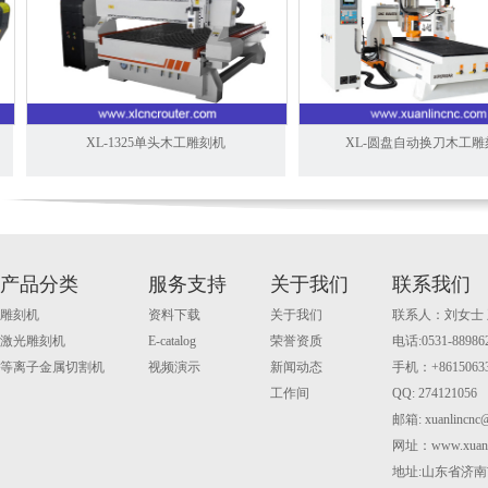
XL-1325单头木工雕刻机
XL-圆盘自动换刀木工雕刻
产品分类
服务支持
关于我们
联系我们
雕刻机
资料下载
关于我们
联系人：刘女士
激光雕刻机
E-catalog
荣誉资质
电话:0531-88986
等离子金属切割机
视频演示
新闻动态
手机：+861506335
工作间
QQ: 274121056
邮箱: xuanlincnc
网址：www.xuanli
地址:山东省济南