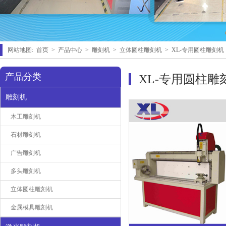
网站地图:
首页
>
产品中心
>
雕刻机
>
立体圆柱雕刻机
>
XL-专用圆柱雕刻机
产品分类
XL-专用圆柱雕
雕刻机
木工雕刻机
石材雕刻机
广告雕刻机
多头雕刻机
立体圆柱雕刻机
金属模具雕刻机