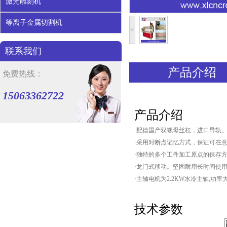
激光雕刻机
等离子金属切割机
<
联系我们
产品介绍
免费热线：
15063362722
产品介绍
·
配德国产双螺母丝杠，进口导轨
·
采用对断点记忆方式，保证可在
·
独特的多个工件加工原点的保存
·
龙门式移动。坚固耐用长时间使
·
主轴电机为
2.2KW
水冷主轴
,
功率
技术参数