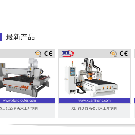
最新产品
L-1325单头木工雕刻机
XL-圆盘自动换刀木工雕刻机